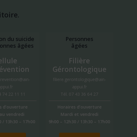
itoire.
on du suicide
Personnes
sonnes âgées
âgées
ellule
Filière
évention
Gérontologique
prevention@ain-
filiere.gerontologique@ain-
ppui.fr
appui.fr
04 74 22 11 11
Tél. 07 43 36 64 27
s d’ouverture
Horaires d’ouverture
au vendredi
Mardi et vendredi
 / 13h30 – 17h00
9h00 – 12h30 / 13h30 – 17h00