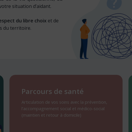
votre situation d’aidant.
espect du libre choix
et de
s du territoire.
Parcours
P
de
d
Parcours de santé
santé
s
Articulation de vos soins avec la prévention,
l’accompagnement social et médico-social
(maintien et retour à domicile)