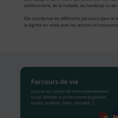
vieillissement, de la maladie, du handicap ou de 
Elle coordonne les différents parcours dans le
r
la dignité en relais avec les acteurs et ressource
Parcours
de
Parcours de vie
vie
La prise en compte de votre environnement
social, familiale et professionnel (logement,
emploi, scolarité, loisirs, sexualité…)