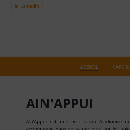
Skip
LinkedIn
to
main
content
ACCUEIL
PARCOU
AIN'APPUI
Ain’Appui est une association Aindinoise q
accompagne dans votre parcours sur les sujet