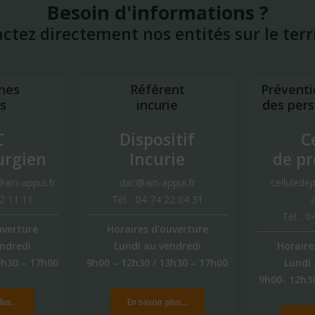
Besoin
d'informations
?
actez
directement
nos
entités
sur
le
terr
nes
Référent
Préventi
s
incurie
des per
C
Dispositif
C
urgien
Incurie
de pr
@ain-appui.fr
dac@ain-appui.fr
cellulede
22 11 11
Tél. : 04 74 22 04 31
a
Tél. : 
uverture
Horaires d’ouverture
endredi
Lundi au vendredi
Horaire
3h30 – 17h00
9h00 – 12h30 / 13h30 – 17h00
Lundi 
9h00- 12h30
us...
En savoir plus...