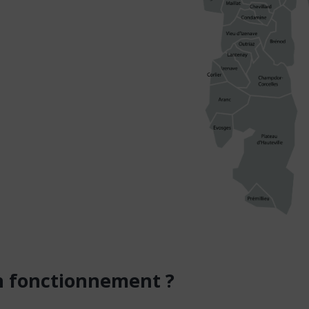
n
fonctionnement
?