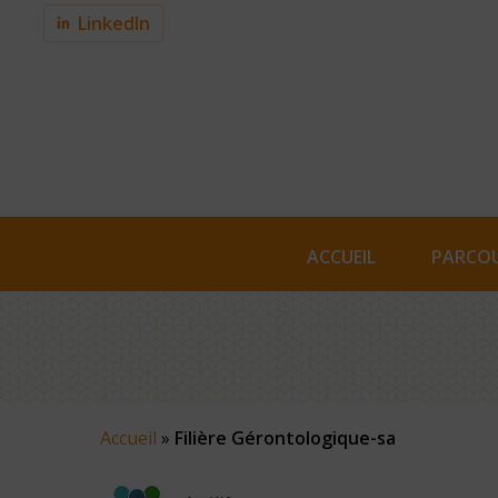
Skip
LinkedIn
to
main
content
ACCUEIL
PARCOU
Accueil
»
Filière Gérontologique-sa