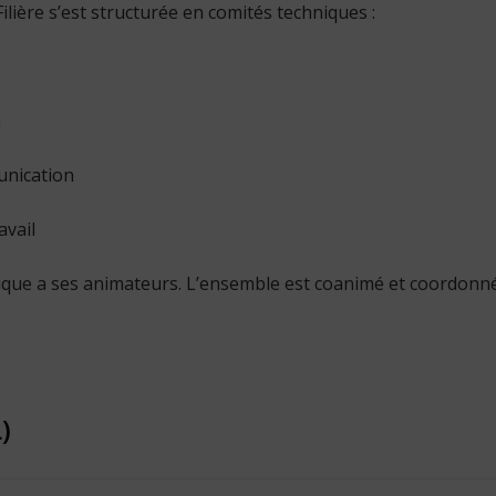
ilière s’est structurée en comités techniques :
n
nication
avail
que a ses animateurs. L’ensemble est coanimé et coordonné 
)
embres titulaires et de
15
membres suppléants.