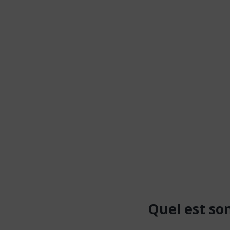
Quel
est
so