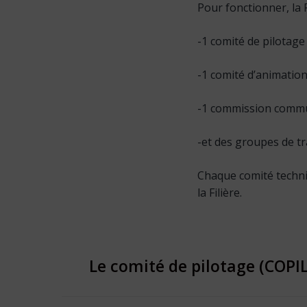
Pour fonctionner, la F
-1 comité de pilotage
-1 comité d’animatio
-1 commission commu
-et des groupes de tr
Chaque comité techni
la Filière.
Le comité de pilotage (COPIL
Le comité de pilotage est composé de
27
m