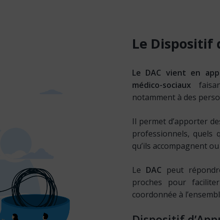
Le
Dispositif
Le DAC vient en appu
médico-sociaux
faisan
notamment à des personn
Il permet d’apporter d
professionnels, quels 
qu’ils accompagnent ou 
Le
DAC
peut répondr
proches pour facilit
coordonnée à l’ensemble
Dispositif d’App