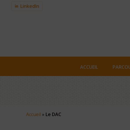
Skip
LinkedIn
to
main
content
ACCUEIL
PARCOU
Accueil
»
Le DAC