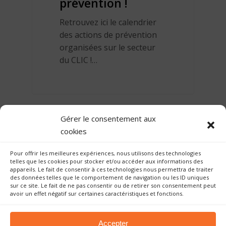
prévention !
Retrouvez ici le calendrier
des actions de prévention
organisées sur le secteur
du CLIC !…
Gérer le consentement aux
cookies
Pour offrir les meilleures expériences, nous utilisons des technologies
telles que les cookies pour stocker et/ou accéder aux informations des
appareils. Le fait de consentir à ces technologies nous permettra de traiter
des données telles que le comportement de navigation ou les ID uniques
sur ce site. Le fait de ne pas consentir ou de retirer son consentement peut
avoir un effet négatif sur certaines caractéristiques et fonctions.
©Copyright 2023 AIN'APPUI | Tous droits
Accepter