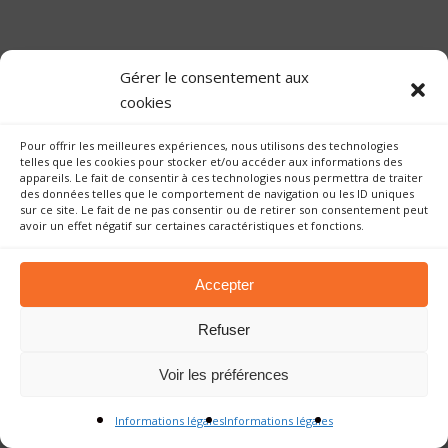
Gérer le consentement aux
cookies
Pour offrir les meilleures expériences, nous utilisons des technologies
telles que les cookies pour stocker et/ou accéder aux informations des
appareils. Le fait de consentir à ces technologies nous permettra de traiter
des données telles que le comportement de navigation ou les ID uniques
sur ce site. Le fait de ne pas consentir ou de retirer son consentement peut
avoir un effet négatif sur certaines caractéristiques et fonctions.
©Copyright 2023 AIN'APPUI | Tous droits
Accepter
réservés.
Crédits et mentions légales - Gestion des
Refuser
cookies
- Conception & Réalisation
Voir les préférences
AB6NE
T
Informations légales
Informations légales